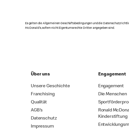
Es gelten die Allgemeinen Geschäftsbedingungen und die Datenschutzrichtlin
McDonald's, sofern nicht Eigentumsrechte Dritter angegeben sind.
Über uns
Engagement
Unsere Geschichte
Engagement
Franchising
Die Menschen
Qualität
Sportförderpr
AGB's
Ronald McDona
Kinderstiftung
Datenschutz
Entwicklungsm
Impressum