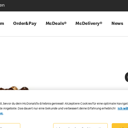
len
mm
Order&Pay
McDeals®
McDelivery®
News
tt, bevor du dein McDonald's-Erlebnis geniesst! Akzeptiere Cookies für eine optimale Navigat
rte Angebote. Das dauert nur eine Sekunde und verbessert deine Erfahrung erheblich!
Ich wil
se.