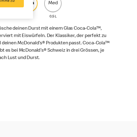
timme zu!
Min
Sma
Med
0,25 L
0,4 L
0,5 L
ösche deinen Durst mit einem Glas Coca-Cola™,
erviert mit Eiswürfeln. Der Klassiker, der perfekt zu
ll deinen McDonald’s® Produkten passt. Coca-Cola™
ibt es bei McDonald’s® Schweiz in drei Grössen, je
ach Lust und Durst.