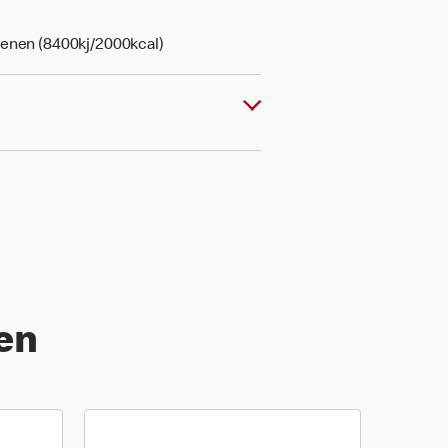
senen (8400kj/2000kcal)
len