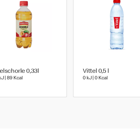
elschorle 0,33l
Vittel 0,5 l
376 kiloJoule | 89 kilo calories
0 kiloJoule | 0 
kJ | 89 Kcal
0 kJ | 0 Kcal