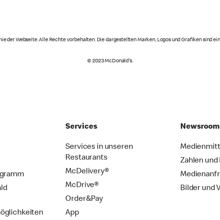
ie der Webseite. Alle Rechte vorbehalten. Die dargestellten Marken, Logos und Grafiken sind 
© 2023 McDonald's.
Services
Newsroom
Services in unseren
Medienmitt
Restaurants
Zahlen und
McDelivery®
ogramm
Medienanf
McDrive®
ld
Bilder und 
Order&Pay
öglichkeiten
App