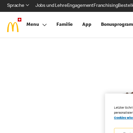
Sprache
Jobs und Lehre
Engagement
Franchising
Bestel
Menu
Familie
App
Bonusprogra
Letzter Schri
personalisie
Cookies wis