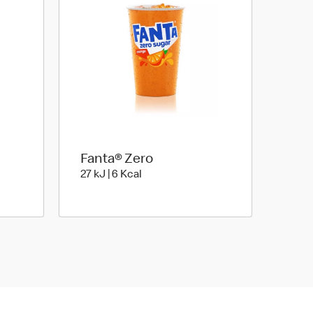
Fanta® Zero
kilo calories
27 kiloJoule | 6 kilo calories
27 kJ | 6 Kcal