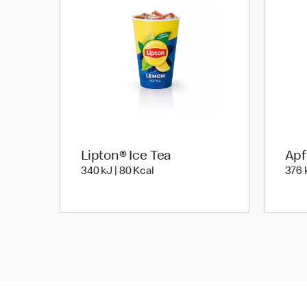
Lipton® Ice Tea
Apf
340 kiloJoule | 80 kilo calories
340 kJ | 80 Kcal
376 