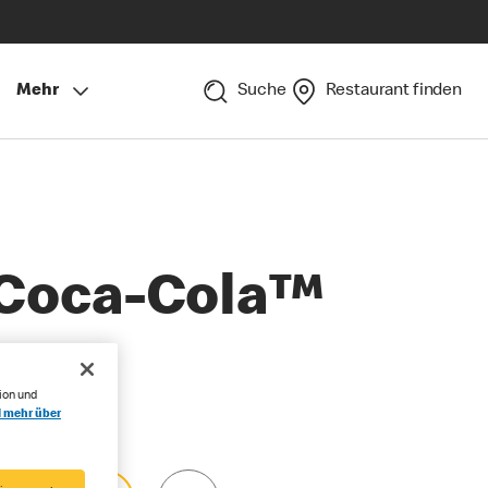
Mehr
Suche
Restaurant finden
Coca-Cola™
ion und
l mehr über
Grössen