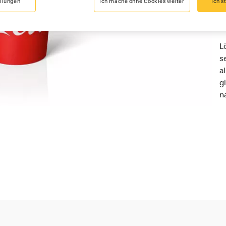
ellungen
Ich mache ohne Cookies weiter
Ich s
L
s
a
g
n