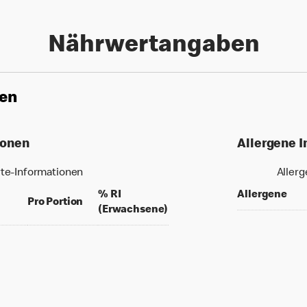
Nährwertangaben
nen
ionen
Allergene 
te-Informationen
Aller
% RI
Allergene
per 100 grams
per portion
Pro Portion
% daily value for an adult
(Erwachsene)