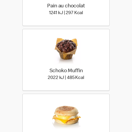
Pain au chocolat
1241 kiloJoule | 297 kilo 
1241 kJ | 297 Kcal
Schoko Muffin
2022 kiloJoule | 485 kil
2022 kJ | 485 Kcal