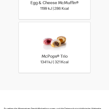
Egg & Cheese McMuffin®
1199 kiloJoule | 286 kilo
1199 kJ | 286 Kcal
McPops® Trio
1341 kiloJoule | 321 kilo 
1341 kJ | 321 Kcal
Es gelten die Allgemeinen Geschäftsbedingungen und die Datenschutzrichtlinie der Webseite.