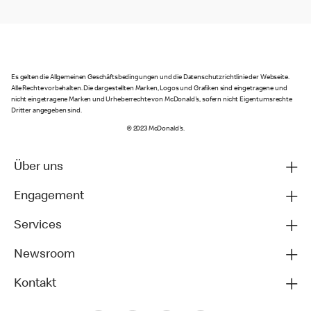
Es gelten die Allgemeinen Geschäftsbedingungen und die Datenschutzrichtlinie der Webseite.
Alle Rechte vorbehalten. Die dargestellten Marken, Logos und Grafiken sind eingetragene und
nicht eingetragene Marken und Urheberrechte von McDonald's, sofern nicht Eigentumsrechte
Dritter angegeben sind.
© 2023 McDonald's.
Über uns
Engagement
Services
Newsroom
Kontakt