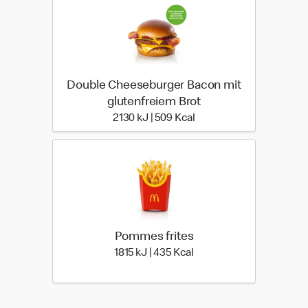
Double Cheeseburger Bacon mit
glutenfreiem Brot
2130 kiloJoule | 509 kilo
2130 kJ | 509 Kcal
Pommes frites
1815 kiloJoule | 435 kilo 
1815 kJ | 435 Kcal