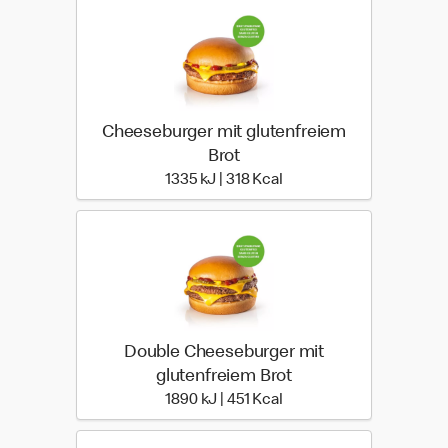
Cheeseburger mit glutenfreiem
Brot
1335 kiloJoule | 318 kilo 
1335 kJ | 318 Kcal
Double Cheeseburger mit
glutenfreiem Brot
1890 kiloJoule | 451 kilo 
1890 kJ | 451 Kcal