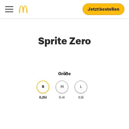
Jetzt bestellen
Sprite Zero
Größe
S
M
L
0,25l
0,4l
0,5l