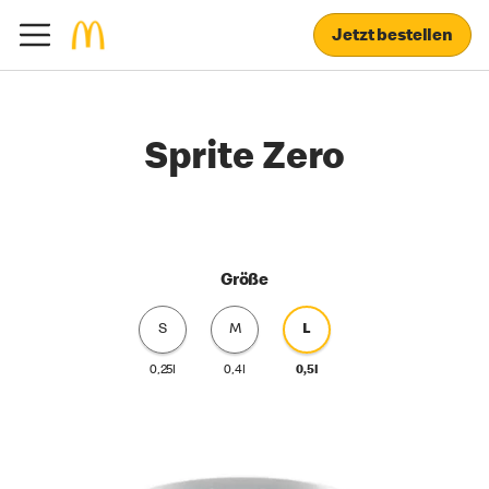
Jetzt bestellen
Sprite Zero
Größe
S
M
L
0,25l
0,4l
0,5l