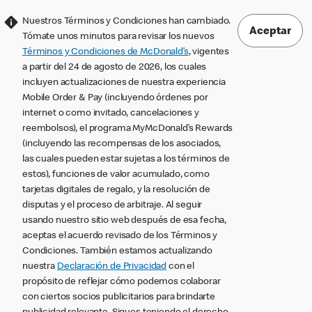
Nuestros Términos y Condiciones han cambiado.
Aceptar
Tómate unos minutos para revisar los nuevos
Términos y Condiciones de McDonald’s
, vigentes
a partir del 24 de agosto de 2026, los cuales
incluyen actualizaciones de nuestra experiencia
Mobile Order & Pay (incluyendo órdenes por
internet o como invitado, cancelaciones y
reembolsos), el programa MyMcDonald’s Rewards
(incluyendo las recompensas de los asociados,
las cuales pueden estar sujetas a los términos de
estos), funciones de valor acumulado, como
tarjetas digitales de regalo, y la resolución de
disputas y el proceso de arbitraje. Al seguir
usando nuestro sitio web después de esa fecha,
aceptas el acuerdo revisado de los Términos y
Condiciones. También estamos actualizando
nuestra
Declaración de Privacidad
con el
propósito de reflejar cómo podemos colaborar
con ciertos socios publicitarios para brindarte