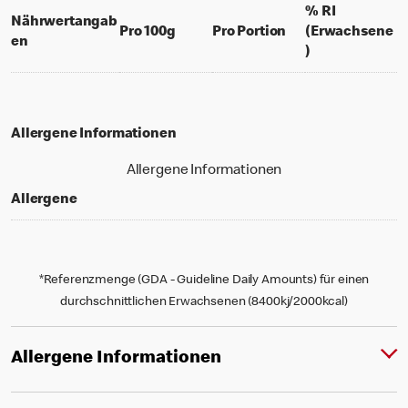
% RI
Nährwertangab
per 100 grams
per portion
Pro 100g
Pro Portion
(Erwachsene
en
% daily value f
)
Allergene Informationen
Allergene Informationen
Allergene
*Referenzmenge (GDA - Guideline Daily Amounts) für einen
durchschnittlichen Erwachsenen (8400kj/2000kcal)
Allergene Informationen