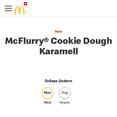
New
McFlurry® Cookie Dough
Karamell
Grösse ändern
Max
Reg
Maxi
Regular