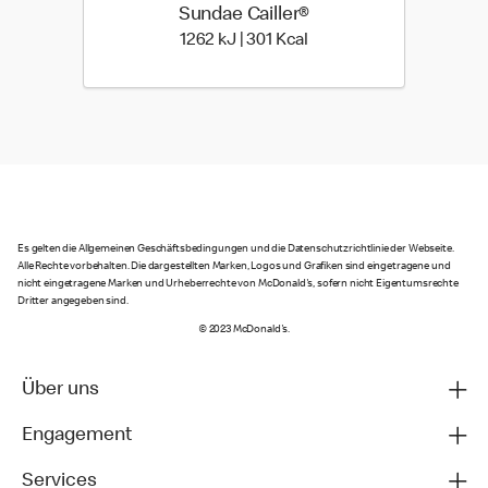
Sundae Cailler®
1262 kiloJoule | 301 kilo
1262 kJ | 301 Kcal
Es gelten die Allgemeinen Geschäftsbedingungen und die Datenschutzrichtlinie der Webseite.
Alle Rechte vorbehalten. Die dargestellten Marken, Logos und Grafiken sind eingetragene und
nicht eingetragene Marken und Urheberrechte von McDonald's, sofern nicht Eigentumsrechte
Dritter angegeben sind.
© 2023 McDonald's.
Über uns
Engagement
Services