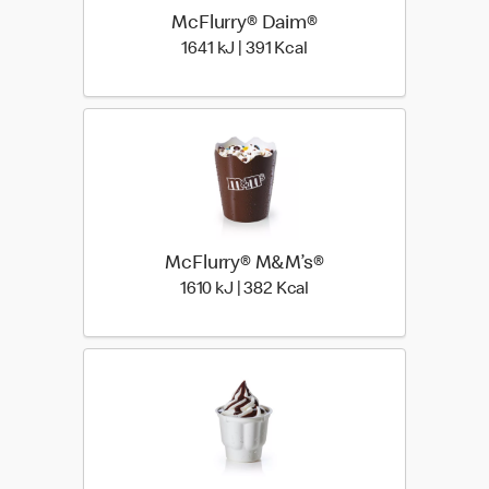
McFlurry® Daim®
1641 kiloJoule | 391 kilo 
1641 kJ | 391 Kcal
McFlurry® M&M’s®
1610 kiloJoule | 382 kilo
1610 kJ | 382 Kcal