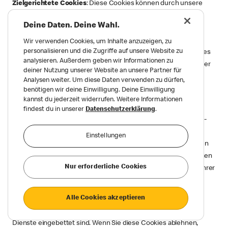
Zielgerichtete Cookies
: Diese Cookies können durch unsere
Online-Dienste von uns oder unseren Werbepartnern gesetzt
Deine Daten. Deine Wahl.
werden. Sie können verwendet werden, um ein Profil Ihrer
Interessen zu erstellen und Ihnen relevante Werbung auf
Wir verwenden Cookies, um Inhalte anzuzeigen, zu
personalisieren und die Zugriffe auf unsere Website zu
anderen Websites zu zeigen. Diese Werbung kann auch Cookies
analysieren. Außerdem geben wir Informationen zu
platzieren, die andere Cookies von Dritten in Ihrem Webbrowser
deiner Nutzung unserer Website an unsere Partner für
anzeigen, bearbeiten oder setzen können. Wenn Sie diese
Analysen weiter. Um diese Daten verwenden zu dürfen,
Cookies ablehnen, werden Sie Werbung sehen, die
benötigen wir deine Einwilligung. Deine Einwilligung
kannst du jederzeit widerrufen. Weitere Informationen
möglicherweise nicht auf Sie zugeschnitten ist.
findest du in unserer
Datenschutzerklärung
.
Cookies für soziale Medien
: Diese Cookies können von Social-
Media-Diensten gesetzt werden, die wir zu unseren Online-
Einstellungen
Diensten hinzugefügt haben, damit Sie unsere Inhalte mit Ihren
Freunden und Netzwerken teilen können. Diese Cookies können
Nur erforderliche Cookies
Ihren Browser auf anderen Websites verfolgen und ein Profil Ihrer
Interessen erstellen.
Alle Cookies akzeptieren
YouTube-Cookies
: YouTube-Cookies werden verwendet, um
externe Inhalte von YouTube zu laden, die in unsere Online-
Dienste eingebettet sind. Wenn Sie diese Cookies ablehnen,