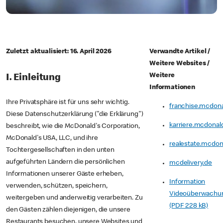
Zuletzt aktualisiert: 16. April 2026
Verwandte Artikel /
Weitere Websites /
Weitere
I. Einleitung
Informationen
Ihre Privatsphäre ist für uns sehr wichtig.
franchise.mcdona
Diese Datenschutzerklärung ("die Erklärung")
karriere.mcdonal
beschreibt, wie die McDonald's Corporation,
McDonald's USA, LLC, und ihre
realestate.mcdon
Tochtergesellschaften in den unten
aufgeführten Ländern die persönlichen
mcdelivery.de
Informationen unserer Gäste erheben,
Information
verwenden, schützen, speichern,
Videoüberwachu
weitergeben und anderweitig verarbeiten. Zu
(PDF 228 kB)
den Gästen zählen diejenigen, die unsere
Restaurants besuchen, unsere Websites und