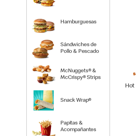
Hamburguesas
Sándwiches de
Pollo & Pescado
McNuggets® &
S
McCrispy® Strips
Hot
Snack Wrap®
Papitas &
Acompañantes