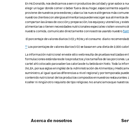
En McDonald’s, nos dedicamos a servir productos de calidad y gran sabor a nu
elegir un lugar donde comer o beber fuera de su hogar, especialmente aquell
proviene de nuestros proveedores y abarca los nueve alérgenos más comunes, s
nuestros clientes con alergias alimentarias pueden escoger sus alimentos d
compartan las áreas de cocción y preparación, los equipos y utensilios, y exis
alimentarias o tienen necesidades nutricionales especiales visiten www.mcdon
nuestra comida, comunícate directamente con nosotros usando nuestro
form
El porcentaje de valores diarios (VD) y RDIs y el consumo diario recomendad
**
Los porcentajes de valores diarios (VD) se basan en una dieta de 2,000 calor
La información nutricional en este sitio web resulta de pruebas realizadas en
formulaciones estándares de los productos y los tamaños de las porciones. Las c
cartel ahí colocado para saber las calorías de tu bebida sin hielo. Toda la i
(NLEA, por sus siglas en inglés) de la Administración de Alimentos y Medicamen
suministro, al igual que las diferencias a nivel regional y por temporada pue
contenido nutricional de los productos comprados en nuestros restaurantes. L
Kosher ni ningún otro requisito de tipo religioso. No anunciamos que nuestros
Acerca de nosotros
Ser