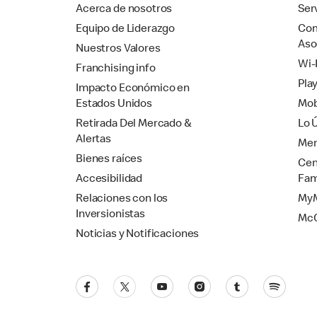
Acerca de nosotros
Ser
Equipo de Liderazgo
Com
Aso
Nuestros Valores
Wi-
Franchising info
Pla
Impacto Económico en
Estados Unidos
Mob
Retirada Del Mercado &
Lo 
Alertas
Mer
Bienes raíces
Cen
Accesibilidad
Fam
Relaciones con los
MyM
Inversionistas
Mc
Noticias y Notificaciones