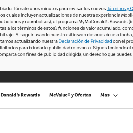
iado. Tómate unos minutos para revisar los nuevos
Términos y 
, los cuales incluyen actualizaciones de nuestra experiencia Mobi
ncelaciones y reembolsos), el programa MyMcDonald’s Rewards (
tas a los términos de estos), funciones de valor acumulado, como 
rbitraje. Al seguir usando nuestro sitio web después de esa fecha
stamos actualizando nuestra
Declaración de Privacidad
con el pro
citarios para brindarte publicidad relevante. Sigues teniendo el
omparta con fines de publicidad dirigida, un derecho que puedes 
Donald's Rewards
McValue® y Ofertas
Mas