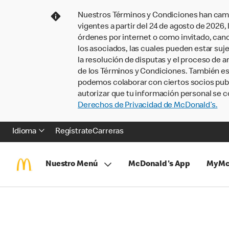
Nuestros Términos y Condiciones han camb
vigentes a partir del 24 de agosto de 2026
órdenes por internet o como invitado, ca
los asociados, las cuales pueden estar suje
la resolución de disputas y el proceso de a
de los Términos y Condiciones. También e
podemos colaborar con ciertos socios publi
autorizar que tu información personal se c
Derechos de Privacidad de McDonald’s.
Idioma
Regístrate
Carreras
Nuestro Menú
McDonald's App
MyMc
Saltar
Volver