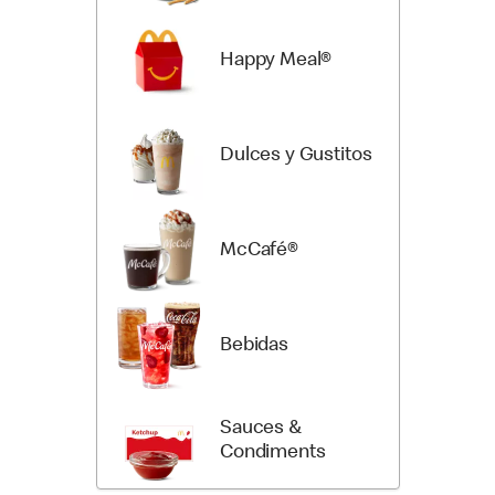
Happy Meal®
Dulces y Gustitos
McCafé®
Bebidas
Sauces &
Condiments