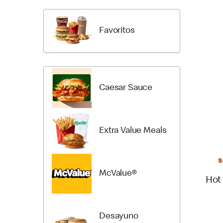
a
a
los
las
Productos
categorí
Favoritos
del
del
Menú
menú
Caesar Sauce
Extra Value Meals
S
McValue®
Hot
Desayuno