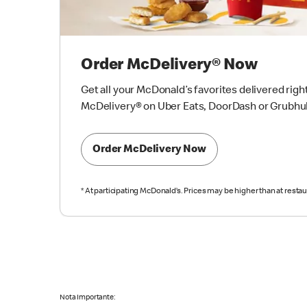
Order McDelivery® Now
Get all your McDonald’s favorites delivered righ
McDelivery® on Uber Eats, DoorDash or Grubhu
Order McDelivery Now
*
At participating McDonald’s. Prices may be higher than at restau
Nota Importante: