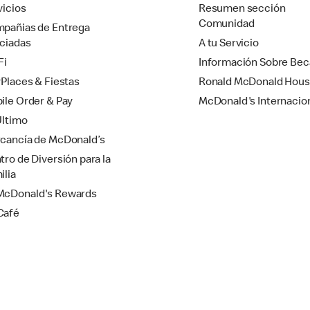
vicios
Resumen sección
Comunidad
pañias de Entrega
ciadas
A tu Servicio
Fi
Información Sobre Bec
yPlaces & Fiestas
Ronald McDonald Hou
ile Order & Pay
McDonald's Internacio
Último
cancía de McDonald’s
tro de Diversión para la
ilia
cDonald's Rewards
Café