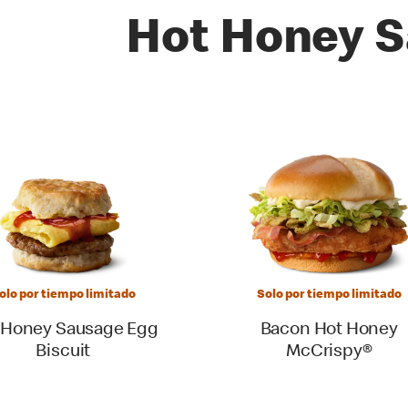
Hot Honey S
as
olo por tiempo limitado
Solo por tiempo limitado
 Honey Sausage Egg
Bacon Hot Honey
Biscuit
McCrispy®