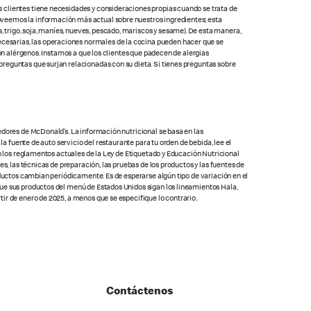
s clientes tiene necesidades y consideraciones propias cuando se trata de
oveemos la información más actual sobre nuestros ingredientes; esta
 trigo, soja, maníes, nueves, pescado, mariscos y sesame). De esta manera,
cesarias, las operaciones normales de la cocina pueden hacer que se
con alérgenos. Instamos a que los clientes que padecen de alergias
preguntas que surjan relacionadas con su dieta. Si tienes preguntas sobre
edores de McDonald’s. La información nutricional se basa en las
la fuente de auto servicio del restaurante para tu orden de bebida, lee el
on los reglamentos actuales de la Ley de Etiquetado y Educación Nutricional
s, las técnicas de preparación, las pruebas de los productos y las fuentes de
oductos cambian periódicamente. Es de esperarse algún tipo de variación en el
que sus productos del menú de Estados Unidos sigan los lineamientos Hala,
ir de enero de 2025, a menos que se especifique lo contrario.
Contáctenos