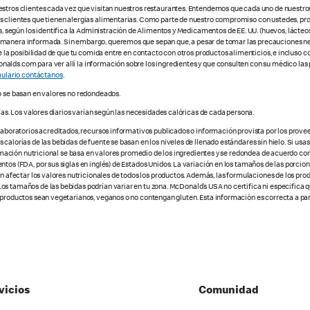
estros clientes cada vez que visitan nuestros restaurantes. Entendemos que cada uno de nuestro
os clientes que tienen alergias alimentarias. Como parte de nuestro compromiso con ustedes, pr
egún los identifica la Administración de Alimentos y Medicamentos de EE. UU. (huevos, lácteos,
e manera informada. Sin embargo, queremos que sepan que, a pesar de tomar las precauciones ne
te la posibilidad de que tu comida entre en contacto con otros productos alimenticios, e incluso 
alds.com para ver allí la información sobre los ingredientes y que consulten con su médico las 
ulario contáctanos
.
o se basan en valores no redondeados.
ías. Los valores diarios varían según las necesidades calóricas de cada persona.
 laboratorios acreditados, recursos informativos publicados o información provista por los prove
alorías de las bebidas de fuente se basan en los niveles de llenado estándares sin hielo. Si usas 
nformación nutricional se basa en valores promedio de los ingredientes y se redondea de acuerdo c
tos (FDA, por sus siglas en inglés) de Estados Unidos. La variación en los tamaños de las porcione
den afectar los valores nutricionales de todos los productos. Además, las formulaciones de los pr
os tamaños de las bebidas podrían variar en tu zona. McDonald’s USA no certifica ni especifica 
 productos sean vegetarianos, veganos o no contengan gluten. Esta información es correcta a part
vicios
Comunidad