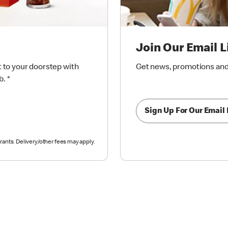
Join Our Email L
t to your doorstep with
Get news, promotions and 
b.
*
Sign Up For Our Email 
rants. Delivery/other fees may apply.