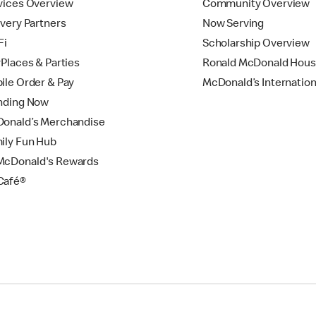
vices Overview
Community Overview
ivery Partners
Now Serving
Fi
Scholarship Overview
yPlaces & Parties
Ronald McDonald Hou
ile Order & Pay
McDonald’s Internation
nding Now
onald’s Merchandise
ily Fun Hub
cDonald's Rewards
Café®