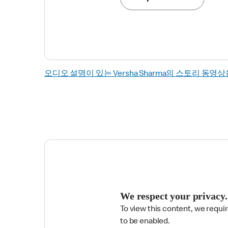
오디오 설명이 있는 Versha Sharma의 스토리 동영상
We respect your privacy.
To view this content, we requi

to be enabled.