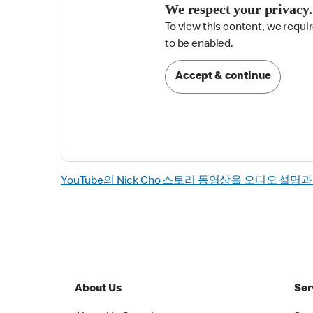
We respect your privacy.
To view this content, we requi

to be enabled.
Accept & continue
YouTube의 Nick Cho 스토리 동영상을 오디오 설명
About Us
Ser