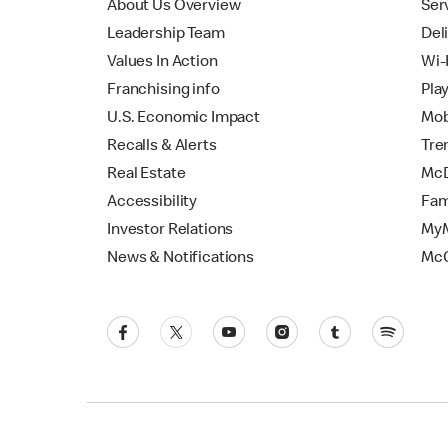
About Us Overview
Ser
Leadership Team
Del
Values In Action
Wi-
Franchising info
Pla
U.S. Economic Impact
Mob
Recalls & Alerts
Tre
Real Estate
McD
Accessibility
Fam
Investor Relations
MyM
News & Notifications
Mc