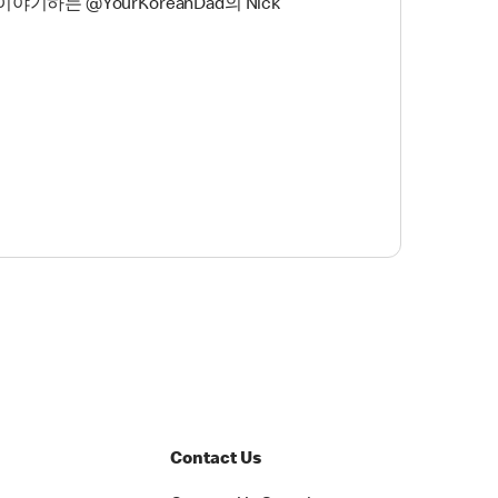
기하는 @YourKoreanDad의 Nick
Contact Us