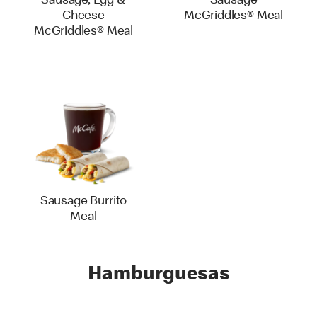
Sausage, Egg &
Sausage
Cheese
McGriddles® Meal
McGriddles® Meal
Sausage Burrito
Meal
Hamburguesas