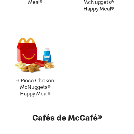
Meal®
McNuggets®
Happy Meal®
6 Piece Chicken
McNuggets®
Happy Meal®
Cafés de McCafé®