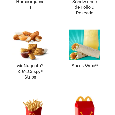
Hamburguesa
Sándwiches
s
de Pollo &
Pescado
McNuggets®
Snack Wrap®
& McCrispy®
Strips