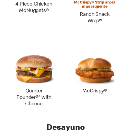
McCrispy® Strip ahora
4 Piece Chicken
más crujiente
McNuggets®
Ranch Snack
Wrap®
Quarter
McCrispy®
Pounder®* with
Cheese
Desayuno