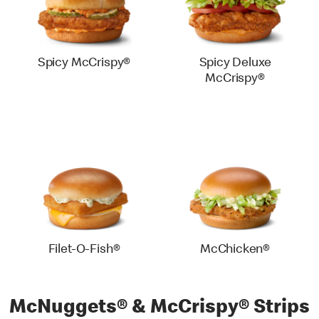
Spicy McCrispy®
Spicy Deluxe
McCrispy®
Filet-O-Fish®
McChicken®
McNuggets® & McCrispy® Strips