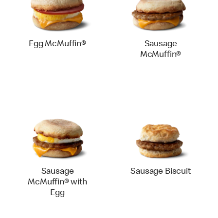
Egg McMuffin®
Sausage
McMuffin®
Sausage
Sausage Biscuit
McMuffin® with
Egg