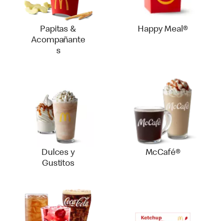
Papitas &
Happy Meal®
Acompañante
s
Dulces y
McCafé®
Gustitos