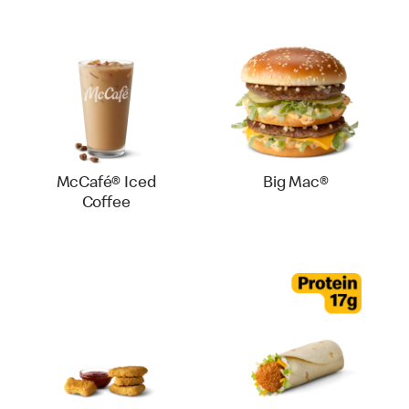
McCafé® Iced
Big Mac®
Coffee