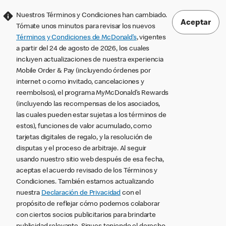
Nuestros Términos y Condiciones han cambiado.
Aceptar
Tómate unos minutos para revisar los nuevos
Términos y Condiciones de McDonald’s
, vigentes
a partir del 24 de agosto de 2026, los cuales
incluyen actualizaciones de nuestra experiencia
Mobile Order & Pay (incluyendo órdenes por
internet o como invitado, cancelaciones y
reembolsos), el programa MyMcDonald’s Rewards
(incluyendo las recompensas de los asociados,
las cuales pueden estar sujetas a los términos de
estos), funciones de valor acumulado, como
tarjetas digitales de regalo, y la resolución de
disputas y el proceso de arbitraje. Al seguir
usando nuestro sitio web después de esa fecha,
aceptas el acuerdo revisado de los Términos y
Condiciones. También estamos actualizando
nuestra
Declaración de Privacidad
con el
propósito de reflejar cómo podemos colaborar
con ciertos socios publicitarios para brindarte